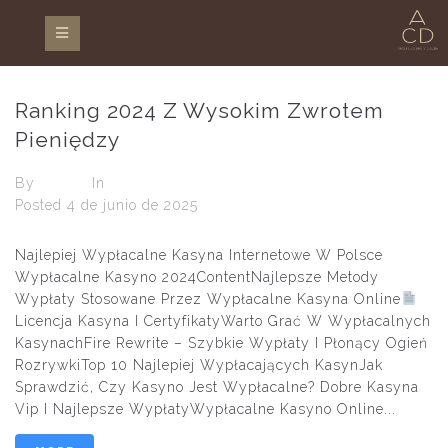
Ranking 2024 Z Wysokim Zwrotem
Pieniędzy
By
Gabo
In
Kasyno Online PL
Posted
4 de junio de 2025
Najlepiej Wypłacalne Kasyna Internetowe W Polsce
Wypłacalne Kasyno 2024ContentNajlepsze Metody
Wypłaty Stosowane Przez Wypłacalne Kasyna Online
Licencja Kasyna I CertyfikatyWarto Grać W Wypłacalnych
KasynachFire Rewrite – Szybkie Wypłaty I Płonący Ogień
RozrywkiTop 10 Najlepiej Wypłacających KasynJak
Sprawdzić, Czy Kasyno Jest Wypłacalne? Dobre Kasyna
Vip I Najlepsze WypłatyWypłacalne Kasyno Online...