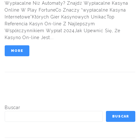
Wypłacalne Niż Automaty? Znajdź Wypłacalne Kasyna
Online W Play FortuneCo Znaczy “wypłacalne Kasyna
Internetowe”Których Gier Kasynowych UnikaćTop
Referencia Kasyn On-line Z Najlepszym
Współczynnikiem Wypłat 2024Jak Upewnić Się, Że
Kasyno On-line Jest...
MORE
Older Posts
Buscar
BUSCAR