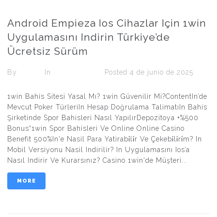
Android Empieza Ios Cihazlar Için 1win
Uygulamasını Indirin Türkiye’de
Ücretsiz Sürüm
By
Gabo
In
1win Turkiye
Posted
4 de junio de 2025
1win Bahis Sitesi Yasal Mı? 1win Güvenilir Mi?ContentIn’de
Mevcut Poker TürleriIn Hesap Doğrulama TalimatıIn Bahis
Şirketinde Spor Bahisleri Nasıl YapılırDepozitoya +%500
Bonus“1win Spor Bahisleri Ve Online Online Casino
Benefit 500%In'e Nasil Para Yatirabi̇li̇r Ve Çekebi̇li̇ri̇m? In
Mobil Versiyonu Nasil Indirilir? In Uygulamasını Ios’a
Nasıl Indirir Ve Kurarsınız? Casino 1win'de Müşteri...
MORE