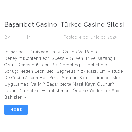
Başarıbet Casino ️ Türkçe Casino Sitesi
By
Gabo
In
1win Turkiye
Posted
4 de junio de 2025
"başarıbet: Türkiyede En İyi Casino Ve Bahis
DeneyimiContentLeon Guess – Güvenilir Ve Kazançlı
Oyun Deneyimi! Leon Bet Gambling Establishment –
Sonuç: Neden Leon Bet’i Seçmelisiniz? Nasıl Em Virtude
De Çekilir? Leon Bet: Sıkça Sorulan SorularTimebet Mobil
Uygulaması Va Mı? Başarıbet'te Nasıl Kayıt Olunur?
Levant Gambling Establishment Ödeme YöntemleriSpor
Bahisleri -...
MORE