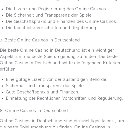
Die Lizenz und Registrierung des Online Casinos.
Die Sicherheit und Transparenz der Spiele.
Die Geschäftspraxis und Finanzen des Online Casinos.
Die Rechtliche Vorschriften und Regulierung.
7. Beste Online Casinos in Deutschland
Die beste Online Casino in Deutschland ist ein wichtiger
Aspekt, um die beste Spielumgebung zu finden. Die beste
Online Casino in Deutschland sollte die folgenden Kriterien
erfüllen:
Eine gültige Lizenz von der zuständigen Behörde.
Sicherheit und Transparenz der Spiele.
Gute Geschäftspraxis und Finanzen.
Einhaltung der Rechtlichen Vorschriften und Regulierung.
8. Online Casinos in Deutschland
Online Casinos in Deutschland sind ein wichtiger Aspekt, um
die beste Spielumgebung zu finden. Online Casinos in