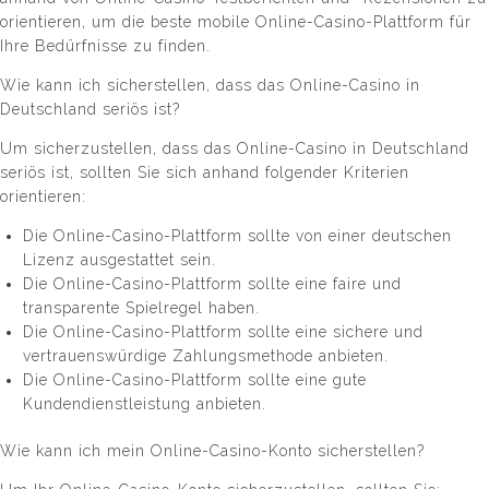
orientieren, um die beste mobile Online-Casino-Plattform für
Ihre Bedürfnisse zu finden.
Wie kann ich sicherstellen, dass das Online-Casino in
Deutschland seriös ist?
Um sicherzustellen, dass das Online-Casino in Deutschland
seriös ist, sollten Sie sich anhand folgender Kriterien
orientieren:
Die Online-Casino-Plattform sollte von einer deutschen
Lizenz ausgestattet sein.
Die Online-Casino-Plattform sollte eine faire und
transparente Spielregel haben.
Die Online-Casino-Plattform sollte eine sichere und
vertrauenswürdige Zahlungsmethode anbieten.
Die Online-Casino-Plattform sollte eine gute
Kundendienstleistung anbieten.
Wie kann ich mein Online-Casino-Konto sicherstellen?