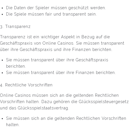
Die Daten der Spieler müssen geschützt werden.
Die Spiele müssen fair und transparent sein.
3. Transparenz
echtgeld casino
Transparenz ist ein wichtiger Aspekt in Bezug auf die
Geschäftspraxis von Online Casinos. Sie müssen transparent
über ihre Geschäftspraxis und ihre Finanzen berichten.
Sie müssen transparent über ihre Geschäftspraxis
berichten.
Sie müssen transparent über ihre Finanzen berichten.
4. Rechtliche Vorschriften
Online Casinos müssen sich an die geltenden Rechtlichen
Vorschriften halten. Dazu gehören die Glücksspielsteuergesetz
und das Glücksspielstaatsvertrag.
Sie müssen sich an die geltenden Rechtlichen Vorschriften
halten.