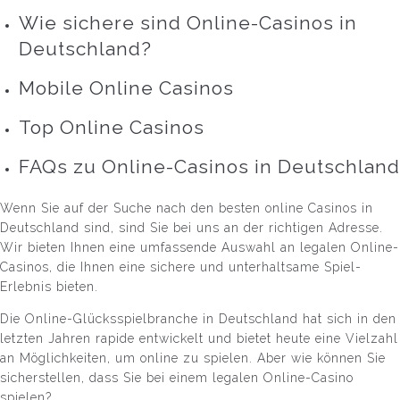
Wie sichere sind Online-Casinos in
Deutschland?
Mobile Online Casinos
Top Online Casinos
FAQs zu Online-Casinos in Deutschland
Wenn Sie auf der Suche nach den besten online Casinos in
Deutschland sind, sind Sie bei uns an der richtigen Adresse.
Wir bieten Ihnen eine umfassende Auswahl an legalen Online-
Casinos, die Ihnen eine sichere und unterhaltsame Spiel-
Erlebnis bieten.
Die Online-Glücksspielbranche in Deutschland hat sich in den
letzten Jahren rapide entwickelt und bietet heute eine Vielzahl
an Möglichkeiten, um online zu spielen. Aber wie können Sie
sicherstellen, dass Sie bei einem legalen Online-Casino
spielen?