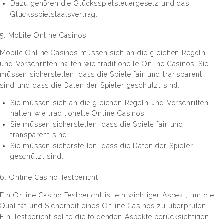
Dazu gehören die Glücksspielsteuergesetz und das
Glücksspielstaatsvertrag.
5. Mobile Online Casinos
Mobile Online Casinos müssen sich an die gleichen Regeln
und Vorschriften halten wie traditionelle Online Casinos. Sie
müssen sicherstellen, dass die Spiele fair und transparent
sind und dass die Daten der Spieler geschützt sind.
Sie müssen sich an die gleichen Regeln und Vorschriften
halten wie traditionelle Online Casinos.
Sie müssen sicherstellen, dass die Spiele fair und
transparent sind.
Sie müssen sicherstellen, dass die Daten der Spieler
geschützt sind.
6. Online Casino Testbericht
Ein Online Casino Testbericht ist ein wichtiger Aspekt, um die
Qualität und Sicherheit eines Online Casinos zu überprüfen.
Ein Testbericht sollte die folgenden Aspekte berücksichtigen: